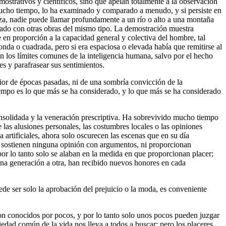
mostrativos y científicos, sino que apelan totalmente a la observación
 mucho tiempo, lo ha examinado y comparado a menudo, y si persiste en
leza, nadie puede llamar profundamente a un río o alto a una montaña
rado con otras obras del mismo tipo. La demostración muestra
 en proporción a la capacidad general y colectiva del hombre, tal
nda o cuadrada, pero si era espaciosa o elevada había que remitirse al
 los límites comunes de la inteligencia humana, salvo por el hecho
es y parafrasear sus sentimientos.
rior de épocas pasadas, ni de una sombría convicción de la
empo es lo que más se ha considerado, y lo que más se ha considerado
onsolidada y la veneración prescriptiva. Ha sobrevivido mucho tiempo
 las alusiones personales, las costumbres locales o las opiniones
artificiales, ahora solo oscurecen las escenas que en su día
no sostienen ninguna opinión con argumentos, ni proporcionan
 por lo tanto solo se alaban en la medida en que proporcionan placer;
 una generación a otra, han recibido nuevos honores en cada
de ser solo la aprobación del prejuicio o la moda, es conveniente
on conocidos por pocos, y por lo tanto solo unos pocos pueden juzgar
iedad común de la vida nos lleva a todos a buscar; pero los placeres