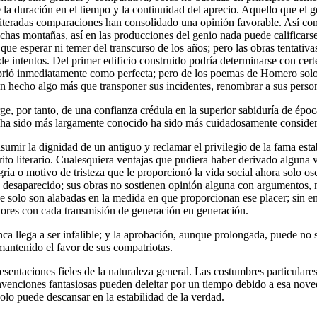
e la duración en el tiempo y la continuidad del aprecio. Aquello que e
eiteradas comparaciones han consolidado una opinión favorable. Así com
chas montañas, así en las producciones del genio nada puede calificarse
ue esperar ni temer del transcurso de los años; pero las obras tentativa
e intentos. Del primer edificio construido podría determinarse con cert
ubrió inmediatamente como perfecta; pero de los poemas de Homero solo
an hecho algo más que transponer sus incidentes, renombrar a sus person
ge, por tanto, de una confianza crédula en la superior sabiduría de épo
e ha sido más largamente conocido ha sido más cuidadosamente conside
umir la dignidad de un antiguo y reclamar el privilegio de la fama esta
to literario. Cualesquiera ventajas que pudiera haber derivado alguna 
ía o motivo de tristeza que le proporcionó la vida social ahora solo os
a desaparecido; sus obras no sostienen opinión alguna con argumentos, n
 que solo son alabadas en la medida en que proporcionan ese placer; sin 
ores con cada transmisión de generación en generación.
ca llega a ser infalible; y la aprobación, aunque prolongada, puede no s
antenido el favor de sus compatriotas.
esentaciones fieles de la naturaleza general. Las costumbres particular
nvenciones fantasiosas pueden deleitar por un tiempo debido a esa nove
olo puede descansar en la estabilidad de la verdad.