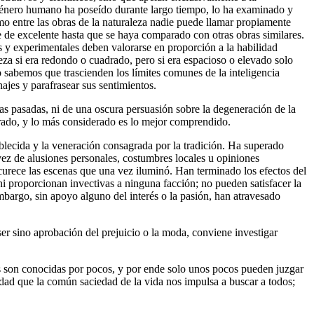
l género humano ha poseído durante largo tiempo, lo ha examinado y
o entre las obras de la naturaleza nadie puede llamar propiamente
 de excelente hasta que se haya comparado con otras obras similares.
s y experimentales deben valorarse en proporción a la habilidad
eza si era redondo o cuadrado, pero si era espacioso o elevado solo
 sabemos que trascienden los límites comunes de la inteligencia
ajes y parafrasear sus sentimientos.
cas pasadas, ni de una oscura persuasión sobre la degeneración de la
rado, y lo más considerado es lo mejor comprendido.
blecida y la veneración consagrada por la tradición. Ha superado
vez de alusiones personales, costumbres locales u opiniones
curece las escenas que una vez iluminó. Han terminado los efectos del
i proporcionan invectivas a ninguna facción; no pueden satisfacer la
embargo, sin apoyo alguno del interés o la pasión, han atravesado
er sino aprobación del prejuicio o la moda, conviene investigar
es son conocidas por pocos, y por ende solo unos pocos pueden juzgar
dad que la común saciedad de la vida nos impulsa a buscar a todos;