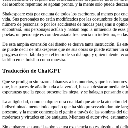
del asombro repentino se agotan pronto, y la mente solo puede descans
Shakespeare está por encima de todos los escritores, al menos por encim
vida. Sus personajes no están modificados por las costumbres de lugar
número de personas; o por los accidentes de modas pasajeras u opini
encontrará. Sus personajes actúan y hablan bajo la influencia de esas 
poetas, un personaje es con demasiada frecuencia un individuo; en las
De esta amplia extensión del diseño se deriva tanta instrucción. Es es
se puede decir de Shakespeare que de sus obras se puede extraer un s
progreso de su fábula y en el tenor de su diálogo; y quien intente rec
ladrillo en el bolsillo como muestra.
Traducción de ChatGPT
Que se prodigan sin razón alabanzas a los muertos, y que los honores
que, incapaces de añadir nada a la verdad, buscan destacar mediante las
esperanzas que la época presente les niega, y se halagan pensando que 
La antigüedad, como cualquier otra cualidad que atrae la atención de
indiscriminadamente todo aquello que ha sido preservado durante largo
presente, y la mente contempla el genio a través de las sombras del tie
modernos y virtudes en los antiguos. Mientras el autor vive, estimamo
Sin embargo, en aquellas obras cuya excelencia no es absoluta ni defin