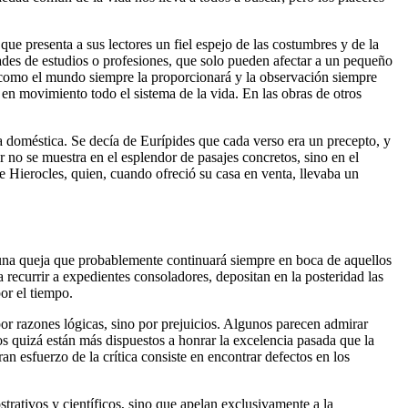
que presenta a sus lectores un fiel espejo de las costumbres y de la
dades de estudios o profesiones, que solo pueden afectar a un pequeño
 como el mundo siempre la proporcionará y la observación siempre
 en movimiento todo el sistema de la vida. En las obras de otros
ía doméstica. Se decía de Eurípides que cada verso era un precepto, y
no se muestra en el esplendor de pasajes concretos, sino en el
de Hierocles, quien, cuando ofreció su casa en venta, llevaba un
s una queja que probablemente continuará siempre en boca de aquellos
a recurrir a expedientes consoladores, depositan en la posteridad las
or el tiempo.
or razones lógicas, sino por prejuicios. Algunos parecen admirar
s quizá están más dispuestos a honrar la excelencia pasada que la
an esfuerzo de la crítica consiste en encontrar defectos en los
trativos y científicos, sino que apelan exclusivamente a la