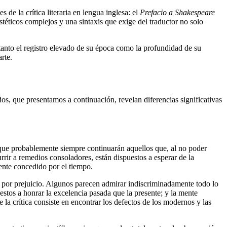
de la crítica literaria en lengua inglesa: el
Prefacio a Shakespeare
téticos complejos y una sintaxis que exige del traductor no solo
 tanto el registro elevado de su época como la profundidad de su
rte.
s, que presentamos a continuación, revelan diferencias significativas
 que probablemente siempre continuarán aquellos que, al no poder
urrir a remedios consoladores, están dispuestos a esperar de la
mente concedido por el tiempo.
o por prejuicio. Algunos parecen admirar indiscriminadamente todo lo
stos a honrar la excelencia pasada que la presente; y la mente
 la crítica consiste en encontrar los defectos de los modernos y las