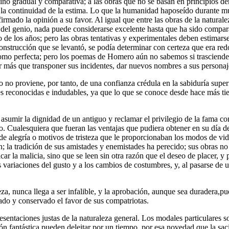
sino gradual y comparativa; a las obras que no se basan en principios de
n y la continuidad de la estima. Lo que la humanidad haposeído durante
irmado la opinión a su favor. Al igual que entre las obras de la natura
 del genio, nada puede considerarse excelente hasta que ha sido compa
 de los años; pero las obras tentativas y experimentales deben estimarse
nstrucción que se levantó, se podía determinar con certeza que era redo
omo perfecta; pero los poemas de Homero aún no sabemos si trascienden
er más que transponer sus incidentes, dar nuevos nombres a sus personaj
 no proviene, por tanto, de una confianza crédula en la sabiduría supe
s reconocidas e indudables, ya que lo que se conoce desde hace más ti
asumir la dignidad de un antiguo y reclamar el privilegio de la fama c
o. Cualesquiera que fueran las ventajas que pudiera obtener en su día de
 alegría o motivos de tristeza que le proporcionaban los modos de vida 
in; la tradición de sus amistades y enemistades ha perecido; sus obras 
car la malicia, sino que se leen sin otra razón que el deseo de placer, y
as variaciones del gusto y a los cambios de costumbres, y, al pasarse de
 nunca llega a ser infalible, y la aprobación, aunque sea duradera,pue
do y conservado el favor de sus compatriotas.
entaciones justas de la naturaleza general. Los modales particulares s
ón fantástica pueden deleitar por un tiempo, por esa novedad que la sac