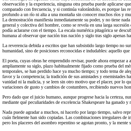
observación y la experiencia, ninguna otra prueba puede aplicarse qu
comparado con frecuencia, y si continúa valorándolo, es porque las r
profundo a un río ni alta a una montaña sin conocer muchos ríos y mu
La demostración manifiesta inmediatamente su poder, y no tiene nada q
general y colectiva del hombre, como se revela en una larga sucesión d
podía aclararse con el tiempo. La escala numérica pitagórica se desc
humana al observar que nación tras nación y siglo tras siglo apenas h
La reverencia debida a escritos que han subsistido largo tiempo no sur
humanidad, sino de posiciones reconocidas e indudables: aquello qu
El poeta, cuyas obras he emprendido revisar, puede ahora empezar a as
ampliamente su siglo, plazo habitualmente fijado como prueba del méri
temporales, se han perdido hace ya mucho tiempo; y todo tema de alegr
favor y la competencia; la tradición de sus amistades y enemistades h
vanidad ni la malicia, y se leen sin otro motivo que el placer, por lo
variaciones de gusto y cambios de costumbres, recibiendo nuevos hon
Pero dado que el juicio humano, aunque progrese hacia la certeza, nun
mediante qué peculiaridades de excelencia Shakespeare ha ganado y m
Nada puede agradar a muchos, ni hacerlo por largo tiempo, salvo repr
cuán fielmente han sido copiadas. Las combinaciones irregulares de i
pero los placeres del asombro repentino se agotan pronto, y la mente s