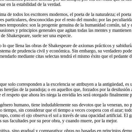
ar en la estabilidad de la verdad.
a de todos los escritores modernos, el poeta de la naturaleza; el poeta 
es particulares, desconocidas por el resto del mundo; por las peculiari
ones temporales: son la progenie genuina de la humanidad común, tal y
pasiones y principios generales que agitan todas las mentes y mantienen
 de Shakespeare, suele ser una especie.
to lo que llena las obras de Shakespeare de axiomas prácticos y sabidur
istema de prudencia civil y económica. Sin embargo, su verdadero poder 
omendarlo mediante citas selectas tendrá el mismo éxito que el pedante 
 que solo corresponden a la excelencia se atribuyen a la antigüedad, e
 herejías de la paradoja; o en aquellos que, forzados por la desilusión 
el respeto que ahora les niega la envidia les será otorgado finalmente p
l género humano, tiene indudablemente sus devotos que la veneran, no p
 tiempo, sin considerar que el tiempo a veces coopera con el azar; todo
mpo, como el ojo observa el sol a través de una opacidad artificial. El gr
s sus facultades por su peor obra, y cuando muere, por la mejor.
itiva, sino gradual y comparativa; obras no basadas en principios demos