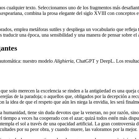
s cualquier texto. Seleccionamos uno de los fragmentos más desafiantes 
akespeariana, combina la prosa elegante del siglo XVIII con conceptos es
borados, emplea metáforas sutiles y despliega un vocabulario que refleja
es traducir una época, una sensibilidad y una manera de pensar sobre el a
gantes
 automática: nuestro modelo
Alighieria
, ChatGPT y DeepL. Los resultado
s que solo merecen la excelencia se rinden a la antigüedad es una queja
herejías de la paradoja; o aquellos que, obligados por la decepción a rec
on la idea de que el respeto que aún les niega la envidia, les será final
la humanidad, tiene sin duda devotos que la veneran, no por razón, sin
 tiempo a veces ha cooperado con el azar; quizá todos estén más dispue
empla el sol a través de una opacidad artificial. La gran controversia de
acultades por su peor obra, y cuando muere, las valoramos por la mejor.