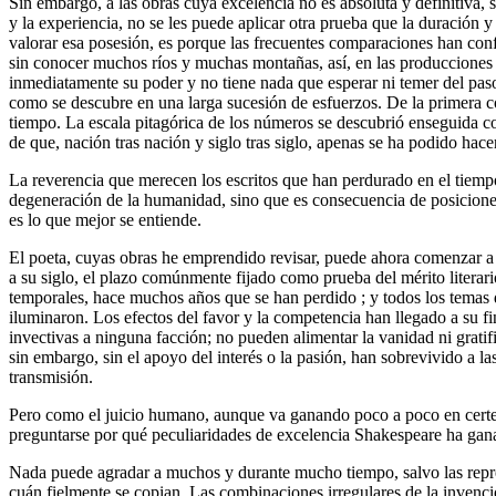
Sin embargo, a las obras cuya excelencia no es absoluta y definitiva, 
y la experiencia, no se les puede aplicar otra prueba que la duració
valorar esa posesión, es porque las frecuentes comparaciones han conf
sin conocer muchos ríos y muchas montañas, así, en las producciones
inmediatamente su poder y no tiene nada que esperar ni temer del paso
como se descubre en una larga sucesión de esfuerzos. De la primera co
tiempo. La escala pitagórica de los números se descubrió enseguida c
de que, nación tras nación y siglo tras siglo, apenas se ha podido hac
La reverencia que merecen los escritos que han perdurado en el tiempo
degeneración de la humanidad, sino que es consecuencia de posicione
es lo que mejor se entiende.
El poeta, cuyas obras he emprendido revisar, puede ahora comenzar a 
a su siglo, el plazo comúnmente fijado como prueba del mérito literari
temporales, hace muchos años que se han perdido ; y todos los temas de
iluminaron. Los efectos del favor y la competencia han llegado a su f
invectivas a ninguna facción; no pueden alimentar la vanidad ni gratifi
sin embargo, sin el apoyo del interés o la pasión, han sobrevivido a l
transmisión.
Pero como el juicio humano, aunque va ganando poco a poco en certeza,
preguntarse por qué peculiaridades de excelencia Shakespeare ha gana
Nada puede agradar a muchos y durante mucho tiempo, salvo las repres
cuán fielmente se copian. Las combinaciones irregulares de la invenci