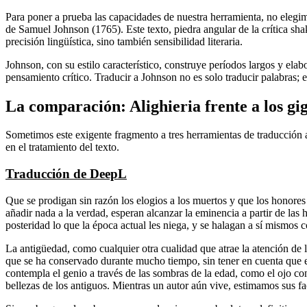
Para poner a prueba las capacidades de nuestra herramienta, no elegimo
de Samuel Johnson (1765). Este texto, piedra angular de la crítica sh
precisión lingüística, sino también sensibilidad literaria.
Johnson, con su estilo característico, construye períodos largos y ela
pensamiento crítico. Traducir a Johnson no es solo traducir palabras; 
La comparación: Alighieria frente a los gi
Sometimos este exigente fragmento a tres herramientas de traducción
en el tratamiento del texto.
Traducción de DeepL
Que se prodigan sin razón los elogios a los muertos y que los honore
añadir nada a la verdad, esperan alcanzar la eminencia a partir de las 
posteridad lo que la época actual les niega, y se halagan a sí mismos c
La antigüedad, como cualquier otra cualidad que atrae la atención de 
que se ha conservado durante mucho tiempo, sin tener en cuenta que el
contempla el genio a través de las sombras de la edad, como el ojo cont
bellezas de los antiguos. Mientras un autor aún vive, estimamos sus f