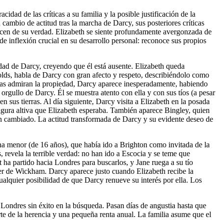
idad de las críticas a su familia y la posible justificación de la
cambio de actitud tras la marcha de Darcy, sus posteriores críticas
encen de su verdad. Elizabeth se siente profundamente avergonzada de
 inflexión crucial en su desarrollo personal: reconoce sus propios
edad de Darcy, creyendo que él está ausente. Elizabeth queda
nolds, habla de Darcy con gran afecto y respeto, describiéndolo como
ras admiran la propiedad, Darcy aparece inesperadamente, habiendo
orgullo de Darcy. Él se muestra atento con ella y con sus tíos (a pesar
n sus tierras. Al día siguiente, Darcy visita a Elizabeth en la posada
gura altiva que Elizabeth esperaba. También aparece Bingley, quien
n cambiado. La actitud transformada de Darcy y su evidente deseo de
na menor (de 16 años), que había ido a Brighton como invitada de la
 revela la terrible verdad: no han ido a Escocia y se teme que
 ha partido hacia Londres para buscarlos, y Jane ruega a su tío
ter de Wickham. Darcy aparece justo cuando Elizabeth recibe la
cualquier posibilidad de que Darcy renueve su interés por ella. Los
 Londres sin éxito en la búsqueda. Pasan días de angustia hasta que
te de la herencia y una pequeña renta anual. La familia asume que el