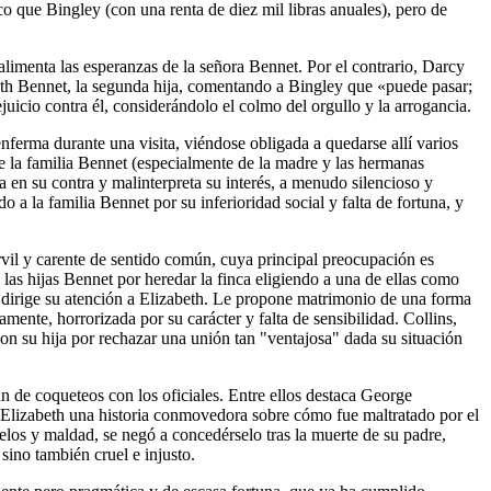
o que Bingley (con una renta de diez mil libras anuales), pero de
alimenta las esperanzas de la señora Bennet. Por el contrario, Darcy
beth Bennet, la segunda hija, comentando a Bingley que «puede pasar;
uicio contra él, considerándolo el colmo del orgullo y la arrogancia.
enferma durante una visita, viéndose obligada a quedarse allí varios
o de la familia Bennet (especialmente de la madre y las hermanas
a en su contra y malinterpreta su interés, a menudo silencioso y
 la familia Bennet por su inferioridad social y falta de fortuna, y
vil y carente de sentido común, cuya principal preocupación es
las hijas Bennet por heredar la finca eligiendo a una de ellas como
e dirige su atención a Elizabeth. Le propone matrimonio de una forma
mente, horrorizada por su carácter y falta de sensibilidad. Collins,
on su hija por rechazar una unión tan "ventajosa" dada su situación
n de coqueteos con los oficiales. Entre ellos destaca George
 Elizabeth una historia conmovedora sobre cómo fue maltratado por el
los y maldad, se negó a concedérselo tras la muerte de su padre,
sino también cruel e injusto.