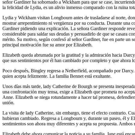
señor Gardiner ha sobornado a Wickham para que se case, incurriend
la felicidad de Lydia, es un alivio inmenso comparado con la ruina tota
Lydia y Wickham visitan Longbourn antes de trasladarse al norte, dond
mostrar arrepentimiento ni vergüenza por su conducta. Durante una co
Gardiner pidiendo una explicación. La señora Gardiner responde rev
considerable para saldar sus deudas y persuadirlo de que se casara co
mérito. Su motivo, según confesó al señor Gardiner, fue en parte un 
principal motivación fue su amor por Elizabeth.
Elizabeth queda abrumada por la gratitud y la admiración hacia Darcy.
que sus sentimientos por él han cambiado por completo y que ahora l
Poco después, Bingley regresa a Netherfield, acompañado por Darcy. B
quien acepta felizmente. La familia Bennet está exultante.
Unos días más tarde, lady Catherine de Bourgh se presenta inespera
una confrontación muy tensa, exige a Elizabeth que prometa no acepta
Anne. Elizabeth se niega rotundamente a hacer tal promesa, defendie
unión.
La visita de lady Catherine, sin embargo, tiene el efecto contrario. 
hubieran cambiado. Regresa a Longbourn y, durante un paseo, él y El
sentimientos son ahora muy diferentes y acepta su propuesta. Ambos rec
Elizabeth debe ahora comunicar la noticia a su familia. Jane está enca