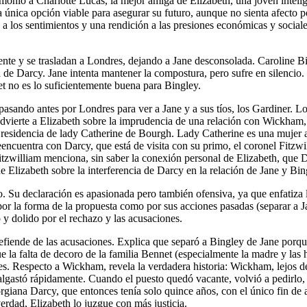
monio a Charlotte Lucas, la mejor amiga de Elizabeth, una joven inteli
 única opción viable para asegurar su futuro, aunque no sienta afecto po
 a los sentimientos y una rendición a las presiones económicas y social
te y se trasladan a Londres, dejando a Jane desconsolada. Caroline B
 de Darcy. Jane intenta mantener la compostura, pero sufre en silencio
et no es lo suficientemente buena para Bingley.
 pasando antes por Londres para ver a Jane y a sus tíos, los Gardiner. 
dvierte a Elizabeth sobre la imprudencia de una relación con Wickham, 
residencia de lady Catherine de Bourgh. Lady Catherine es una mujer ar
ncuentra con Darcy, que está de visita con su primo, el coronel Fitzwi
tzwilliam menciona, sin saber la conexión personal de Elizabeth, que 
 Elizabeth sobre la interferencia de Darcy en la relación de Jane y Bi
u declaración es apasionada pero también ofensiva, ya que enfatiza la 
 por la forma de la propuesta como por sus acciones pasadas (separar a 
y dolido por el rechazo y las acusaciones.
defiende de las acusaciones. Explica que separó a Bingley de Jane porq
la falta de decoro de la familia Bennet (especialmente la madre y las h
. Respecto a Wickham, revela la verdadera historia: Wickham, lejos de 
malgastó rápidamente. Cuando el puesto quedó vacante, volvió a pedirlo
iana Darcy, que entonces tenía solo quince años, con el único fin de a
verdad, Elizabeth lo juzgue con más justicia.