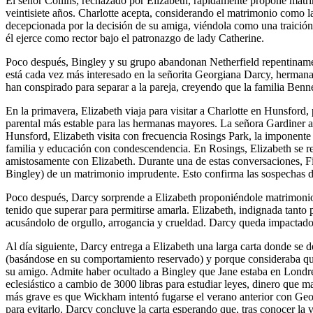
El señor Collins, rechazado por Elizabeth, rápidamente propone matri
veintisiete años. Charlotte acepta, considerando el matrimonio como la
decepcionada por la decisión de su amiga, viéndola como una traición
él ejerce como rector bajo el patronazgo de lady Catherine.
Poco después, Bingley y su grupo abandonan Netherfield repentinamen
está cada vez más interesado en la señorita Georgiana Darcy, hermana
han conspirado para separar a la pareja, creyendo que la familia Benn
En la primavera, Elizabeth viaja para visitar a Charlotte en Hunsford,
parental más estable para las hermanas mayores. La señora Gardiner a
Hunsford, Elizabeth visita con frecuencia Rosings Park, la imponente 
familia y educación con condescendencia. En Rosings, Elizabeth se ree
amistosamente con Elizabeth. Durante una de estas conversaciones, Fi
Bingley) de un matrimonio imprudente. Esto confirma las sospechas de
Poco después, Darcy sorprende a Elizabeth proponiéndole matrimonio. S
tenido que superar para permitirse amarla. Elizabeth, indignada tanto
acusándolo de orgullo, arrogancia y crueldad. Darcy queda impactado 
Al día siguiente, Darcy entrega a Elizabeth una larga carta donde se 
(basándose en su comportamiento reservado) y porque consideraba que 
su amigo. Admite haber ocultado a Bingley que Jane estaba en Londres
eclesiástico a cambio de 3000 libras para estudiar leyes, dinero que 
más grave es que Wickham intentó fugarse el verano anterior con Georg
para evitarlo. Darcy concluye la carta esperando que, tras conocer la 