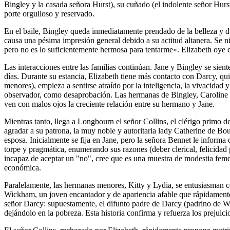
Bingley y la casada señora Hurst), su cuñado (el indolente señor Hurs
porte orgulloso y reservado.
En el baile, Bingley queda inmediatamente prendado de la belleza y dul
causa una pésima impresión general debido a su actitud altanera. Se 
pero no es lo suficientemente hermosa para tentarme». Elizabeth oye es
Las interacciones entre las familias continúan. Jane y Bingley se sien
días. Durante su estancia, Elizabeth tiene más contacto con Darcy, quie
menores), empieza a sentirse atraído por la inteligencia, la vivacidad
observador, como desaprobación. Las hermanas de Bingley, Caroline y l
ven con malos ojos la creciente relación entre su hermano y Jane.
Mientras tanto, llega a Longbourn el señor Collins, el clérigo primo
agradar a su patrona, la muy noble y autoritaria lady Catherine de Bo
esposa. Inicialmente se fija en Jane, pero la señora Bennet le infor
torpe y pragmática, enumerando sus razones (deber clerical, felicidad 
incapaz de aceptar un "no", cree que es una muestra de modestia feme
económica.
Paralelamente, las hermanas menores, Kitty y Lydia, se entusiasman co
Wickham, un joven encantador y de apariencia afable que rápidamente 
señor Darcy: supuestamente, el difunto padre de Darcy (padrino de Wi
dejándolo en la pobreza. Esta historia confirma y refuerza los prejuic