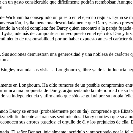
o en un gasto considerable que difícilmente podrán reembolsar. Aunque
l.
e Wickham ha conseguido un puesto en el ejército regular. Lydia se mue
nversación, Lydia menciona descuidadamente que Darcy estuvo presente 
elando la verdad completa: fue Darcy quien encontró a la pareja fuga
n Lydia, además de comprarle su nuevo puesto en el ejército. Darcy hizo 
sentimiento de responsabilidad por no haber expuesto antes el carácter 
 Sus acciones demuestran una generosidad y una nobleza de carácter que
o ama.
ingley reanuda sus visitas a Longbourn y, libre ya de la influencia n
damente en Longbourn. Ha oído rumores de un posible compromiso entre
r nunca una propuesta de Darcy, argumentando la inferioridad de su fa
ndo su independencia y afirmando que sólo se guiará por su propia feli
Cuando Darcy se entera (probablemente por su tía), comprende que Elizab
izabeth finalmente aclaran sus sentimientos. Darcy confiesa que su am
onocen sus errores pasados: el orgullo de él y los prejuicios de ella. 
ntada. El señor Bennet, inicialmente incrédulo y preocupado por la felic