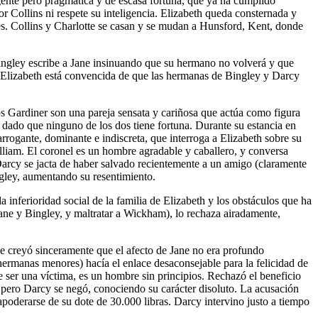
gente pero pragmática y de escasa fortuna, que ya ha cumplido
r Collins ni respete su inteligencia. Elizabeth queda consternada y
es. Collins y Charlotte se casan y se mudan a Hunsford, Kent, donde
ingley escribe a Jane insinuando que su hermano no volverá y que
. Elizabeth está convencida de que las hermanas de Bingley y Darcy
Los Gardiner son una pareja sensata y cariñosa que actúa como figura
dado que ninguno de los dos tiene fortuna. Durante su estancia en
rogante, dominante e indiscreta, que interroga a Elizabeth sobre su
lliam. El coronel es un hombre agradable y caballero, y conversa
Darcy se jacta de haber salvado recientemente a un amigo (claramente
ngley, aumentando su resentimiento.
inferioridad social de la familia de Elizabeth y los obstáculos que ha
Jane y Bingley, y maltratar a Wickham), lo rechaza airadamente,
ue creyó sinceramente que el afecto de Jane no era profundo
ermanas menores) hacía el enlace desaconsejable para la felicidad de
ser una víctima, es un hombre sin principios. Rechazó el beneficio
, pero Darcy se negó, conociendo su carácter disoluto. La acusación
poderarse de su dote de 30.000 libras. Darcy intervino justo a tiempo