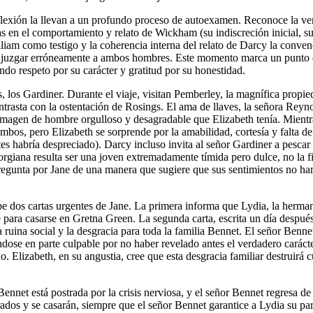
reflexión la llevan a un profundo proceso de autoexamen. Reconoce la verac
 en el comportamiento y relato de Wickham (su indiscreción inicial, su 
lliam como testigo y la coherencia interna del relato de Darcy la conv
n a juzgar erróneamente a ambos hombres. Este momento marca un punto de
ndo respeto por su carácter y gratitud por su honestidad.
 los Gardiner. Durante el viaje, visitan Pemberley, la magnífica propi
contrasta con la ostentación de Rosings. El ama de llaves, la señora Rey
imagen de hombre orgulloso y desagradable que Elizabeth tenía. Mient
bos, pero Elizabeth se sorprende por la amabilidad, cortesía y falta de 
s habría despreciado). Darcy incluso invita al señor Gardiner a pescar e
giana resulta ser una joven extremadamente tímida pero dulce, no la fi
regunta por Jane de una manera que sugiere que sus sentimientos no ha
e dos cartas urgentes de Jane. La primera informa que Lydia, la herma
ara casarse en Gretna Green. La segunda carta, escrita un día después,
uina social y la desgracia para toda la familia Bennet. El señor Bennet
éndose en parte culpable por no haber revelado antes el verdadero carác
o. Elizabeth, en su angustia, cree que esta desgracia familiar destruirá 
ennet está postrada por la crisis nerviosa, y el señor Bennet regresa de
dos y se casarán, siempre que el señor Bennet garantice a Lydia su par