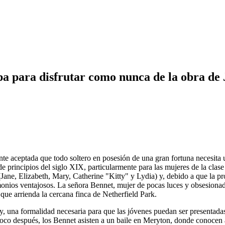
pa para disfrutar como nunca de la obra de
 aceptada que todo soltero en posesión de una gran fortuna necesita un
e principios del siglo XIX, particularmente para las mujeres de la clas
 (Jane, Elizabeth, Mary, Catherine "Kitty" y Lydia) y, debido a que la p
imonios ventajosos. La señora Bennet, mujer de pocas luces y obsesionad
 que arrienda la cercana finca de Netherfield Park.
y, una formalidad necesaria para que las jóvenes puedan ser presentadas
oco después, los Bennet asisten a un baile en Meryton, donde conocen a