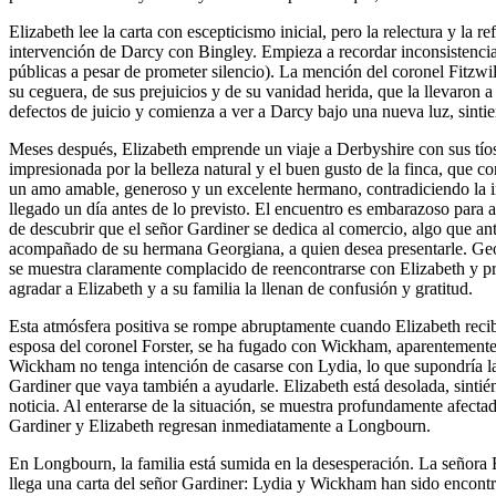
Elizabeth lee la carta con escepticismo inicial, pero la relectura y la 
intervención de Darcy con Bingley. Empieza a recordar inconsistencias
públicas a pesar de prometer silencio). La mención del coronel Fitzwi
su ceguera, de sus prejuicios y de su vanidad herida, que la llevaro
defectos de juicio y comienza a ver a Darcy bajo una nueva luz, sintie
Meses después, Elizabeth emprende un viaje a Derbyshire con sus tíos,
impresionada por la belleza natural y el buen gusto de la finca, que 
un amo amable, generoso y un excelente hermano, contradiciendo la 
llegado un día antes de lo previsto. El encuentro es embarazoso para am
de descubrir que el señor Gardiner se dedica al comercio, algo que ante
acompañado de su hermana Georgiana, a quien desea presentarle. Geor
se muestra claramente complacido de reencontrarse con Elizabeth y p
agradar a Elizabeth y a su familia la llenan de confusión y gratitud.
Esta atmósfera positiva se rompe abruptamente cuando Elizabeth recib
esposa del coronel Forster, se ha fugado con Wickham, aparentemente p
Wickham no tenga intención de casarse con Lydia, lo que supondría la r
Gardiner que vaya también a ayudarle. Elizabeth está desolada, sinti
noticia. Al enterarse de la situación, se muestra profundamente afectad
Gardiner y Elizabeth regresan inmediatamente a Longbourn.
En Longbourn, la familia está sumida en la desesperación. La señora B
llega una carta del señor Gardiner: Lydia y Wickham han sido encontra