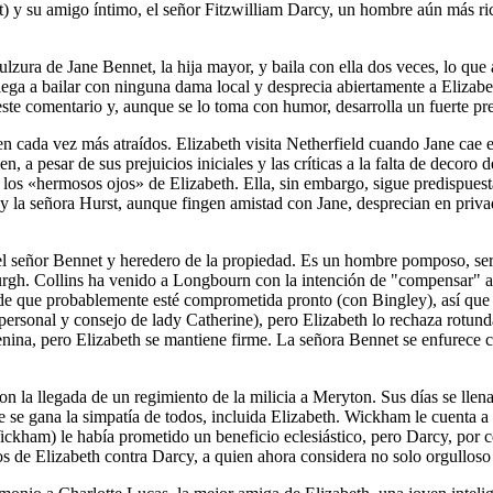
t) y su amigo íntimo, el señor Fitzwilliam Darcy, un hombre aún más ric
zura de Jane Bennet, la hija mayor, y baila con ella dos veces, lo que 
niega a bailar con ninguna dama local y desprecia abiertamente a Eliza
te comentario y, aunque se lo toma con humor, desarrolla un fuerte prej
ten cada vez más atraídos. Elizabeth visita Netherfield cuando Jane cae 
n, a pesar de sus prejuicios iniciales y las críticas a la falta de decor
 y los «hermosos ojos» de Elizabeth. Ella, sin embargo, sigue predispuest
a señora Hurst, aunque fingen amistad con Jane, desprecian en privado a
 del señor Bennet y heredero de la propiedad. Es un hombre pomposo, ser
urgh. Collins ha venido a Longbourn con la intención de "compensar" a 
ma de que probablemente esté comprometida pronto (con Bingley), así qu
personal y consejo de lady Catherine), pero Elizabeth lo rechaza rotunda
nina, pero Elizabeth se mantiene firme. La señora Bennet se enfurece c
n la llegada de un regimiento de la milicia a Meryton. Sus días se llena
se gana la simpatía de todos, incluida Elizabeth. Wickham le cuenta a
ckham) le había prometido un beneficio eclesiástico, pero Darcy, por ce
ios de Elizabeth contra Darcy, a quien ahora considera no solo orgulloso 