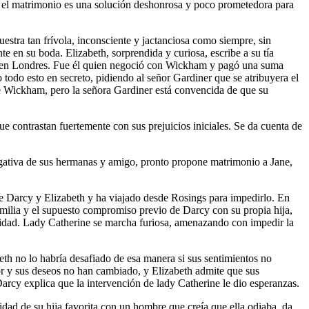
 el matrimonio es una solución deshonrosa y poco prometedora para
stra tan frívola, inconsciente y jactanciosa como siempre, sin
en su boda. Elizabeth, sorprendida y curiosa, escribe a su tía
da en Londres. Fue él quien negoció con Wickham y pagó una suma
todo esto en secreto, pidiendo al señor Gardiner que se atribuyera el
de Wickham, pero la señora Gardiner está convencida de que su
 contrastan fuertemente con sus prejuicios iniciales. Se da cuenta de
egativa de sus hermanas y amigo, pronto propone matrimonio a Jane,
 Darcy y Elizabeth y ha viajado desde Rosings para impedirlo. En
milia y el supuesto compromiso previo de Darcy con su propia hija,
cidad. Lady Catherine se marcha furiosa, amenazando con impedir la
eth no lo habría desafiado de esa manera si sus sentimientos no
or y sus deseos no han cambiado, y Elizabeth admite que sus
Darcy explica que la intervención de lady Catherine le dio esperanzas.
idad de su hija favorita con un hombre que creía que ella odiaba, da