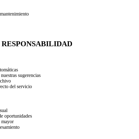
e mantenimiento
E RESPONSABILIDAD
utomáticas
 nuestras sugerencias
rchivo
ecto del servicio
sual
de oportunidades
a mayor
cesamiento