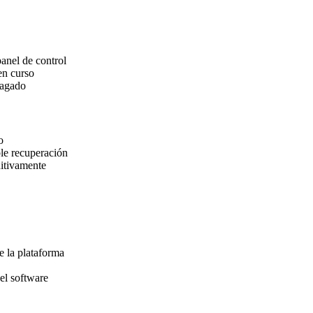
anel de control
en curso
pagado
o
ble recuperación
nitivamente
e la plataforma
el software