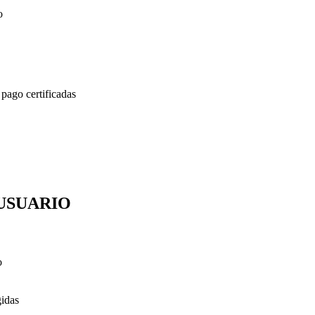
o
 pago certificadas
 USUARIO
o
gidas