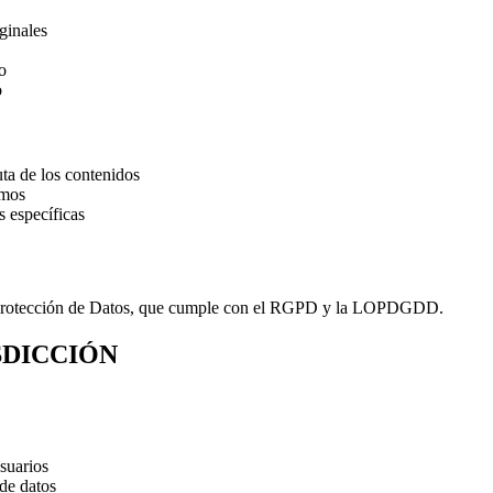
ginales
o
o
ta de los contenidos
tmos
 específicas
a de Protección de Datos, que cumple con el RGPD y la LOPDGDD.
SDICCIÓN
suarios
 de datos