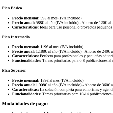
Plan Básico
Precio mensual:
59€ al mes (IVA incluido)
Precio anual:
588€ al año (IVA incluido) - Ahorro de 120€ al 
Características:
Ideal para uso personal o proyectos pequeños
Plan Intermedio
Precio mensual:
119€ al mes (IVA incluido)
Precio anual:
1.188€ al año (IVA incluido) - Ahorro de 240€ a
Características:
Perfecto para profesionales y pequeñas editori
Funcionalidades:
Tareas prioritarias para 6-8 publicaciones al 
Plan Superior
Precio mensual:
189€ al mes (IVA incluido)
Precio anual:
1.908€ al año (IVA incluido) - Ahorro de 360€ a
Características:
La solución completa para editoriales y agenc
Funcionalidades:
Tareas prioritarias para 10-14 publicaciones a
Modalidades de pago: