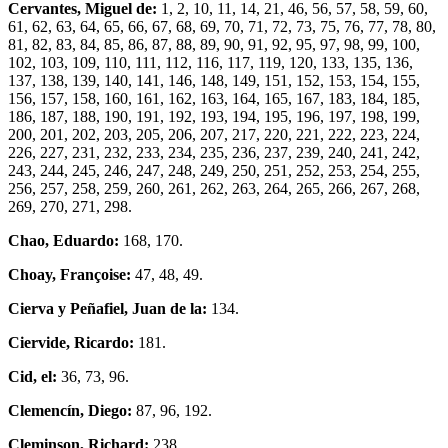
Cervantes, Miguel de:
1, 2, 10, 11, 14, 21, 46, 56, 57, 58, 59, 60,
61, 62, 63, 64, 65, 66, 67, 68, 69, 70, 71, 72, 73, 75, 76, 77, 78, 80,
81, 82, 83, 84, 85, 86, 87, 88, 89, 90, 91, 92, 95, 97, 98, 99, 100,
102, 103, 109, 110, 111, 112, 116, 117, 119, 120, 133, 135, 136,
137, 138, 139, 140, 141, 146, 148, 149, 151, 152, 153, 154, 155,
156, 157, 158, 160, 161, 162, 163, 164, 165, 167, 183, 184, 185,
186, 187, 188, 190, 191, 192, 193, 194, 195, 196, 197, 198, 199,
200, 201, 202, 203, 205, 206, 207, 217, 220, 221, 222, 223, 224,
226, 227, 231, 232, 233, 234, 235, 236, 237, 239, 240, 241, 242,
243, 244, 245, 246, 247, 248, 249, 250, 251, 252, 253, 254, 255,
256, 257, 258, 259, 260, 261, 262, 263, 264, 265, 266, 267, 268,
269, 270, 271, 298.
Chao, Eduardo:
168, 170.
Choay, Françoise:
47, 48, 49.
Cierva y Peñafiel, Juan de la:
134.
Ciervide, Ricardo:
181.
Cid, el:
36, 73, 96.
Clemencín, Diego:
87, 96, 192.
Cleminson, Richard:
238.