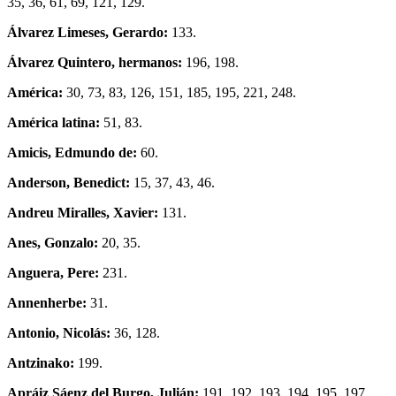
35, 36, 61, 69, 121, 129.
Álvarez Limeses, Gerardo:
133.
Álvarez Quintero, hermanos:
196, 198.
América:
30, 73, 83, 126, 151, 185, 195, 221, 248.
América latina:
51, 83.
Amicis, Edmundo de:
60.
Anderson, Benedict:
15, 37, 43, 46.
Andreu Miralles, Xavier:
131.
Anes, Gonzalo:
20, 35.
Anguera, Pere:
231.
Annenherbe:
31.
Antonio, Nicolás:
36, 128.
Antzinako:
199.
Apráiz Sáenz del Burgo, Julián:
191, 192, 193, 194, 195, 197,