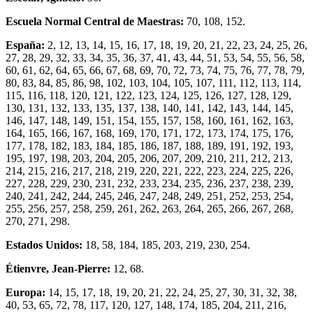
Escuela Normal Central de Maestras:
70, 108, 152.
España:
2, 12, 13, 14, 15, 16, 17, 18, 19, 20, 21, 22, 23, 24, 25, 26,
27, 28, 29, 32, 33, 34, 35, 36, 37, 41, 43, 44, 51, 53, 54, 55, 56, 58,
60, 61, 62, 64, 65, 66, 67, 68, 69, 70, 72, 73, 74, 75, 76, 77, 78, 79,
80, 83, 84, 85, 86, 98, 102, 103, 104, 105, 107, 111, 112, 113, 114,
115, 116, 118, 120, 121, 122, 123, 124, 125, 126, 127, 128, 129,
130, 131, 132, 133, 135, 137, 138, 140, 141, 142, 143, 144, 145,
146, 147, 148, 149, 151, 154, 155, 157, 158, 160, 161, 162, 163,
164, 165, 166, 167, 168, 169, 170, 171, 172, 173, 174, 175, 176,
177, 178, 182, 183, 184, 185, 186, 187, 188, 189, 191, 192, 193,
195, 197, 198, 203, 204, 205, 206, 207, 209, 210, 211, 212, 213,
214, 215, 216, 217, 218, 219, 220, 221, 222, 223, 224, 225, 226,
227, 228, 229, 230, 231, 232, 233, 234, 235, 236, 237, 238, 239,
240, 241, 242, 244, 245, 246, 247, 248, 249, 251, 252, 253, 254,
255, 256, 257, 258, 259, 261, 262, 263, 264, 265, 266, 267, 268,
270, 271, 298.
Estados Unidos:
18, 58, 184, 185, 203, 219, 230, 254.
Étienvre, Jean-Pierre:
12, 68.
Europa:
14, 15, 17, 18, 19, 20, 21, 22, 24, 25, 27, 30, 31, 32, 38,
40, 53, 65, 72, 78, 117, 120, 127, 148, 174, 185, 204, 211, 216,