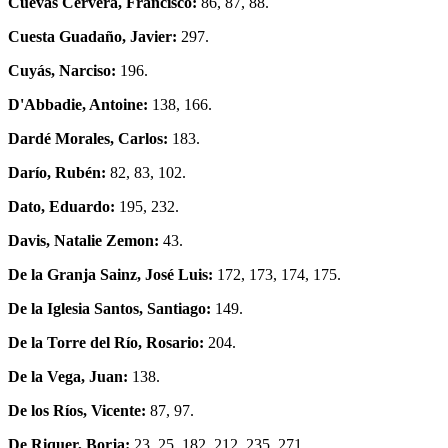
Cuevas Cervera, Francisco:
86, 87, 88.
Cuesta Guadaño, Javier:
297.
Cuyás, Narciso:
196.
D'Abbadie, Antoine:
138, 166.
Dardé Morales, Carlos:
183.
Darío, Rubén:
82, 83, 102.
Dato, Eduardo:
195, 232.
Davis, Natalie Zemon:
43.
De la Granja Sainz, José Luis:
172, 173, 174, 175.
De la Iglesia Santos, Santiago:
149.
De la Torre del Río, Rosario:
204.
De la Vega, Juan:
138.
De los Ríos, Vicente:
87, 97.
De Riquer, Borja:
23, 25, 182, 212, 235, 271.