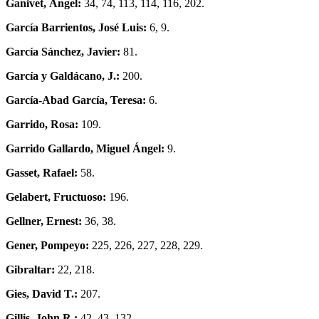
Ganivet, Ángel:
34, 74, 113, 114, 116, 202.
García Barrientos, José Luis:
6, 9.
García Sánchez, Javier:
81.
García y Galdácano, J.:
200.
García-Abad García, Teresa:
6.
Garrido, Rosa:
109.
Garrido Gallardo, Miguel Ángel:
9.
Gasset, Rafael:
58.
Gelabert, Fructuoso:
196.
Gellner, Ernest:
36, 38.
Gener, Pompeyo:
225, 226, 227, 228, 229.
Gibraltar:
22, 218.
Gies, David T.:
207.
Gillis, John R.:
42, 43, 132.