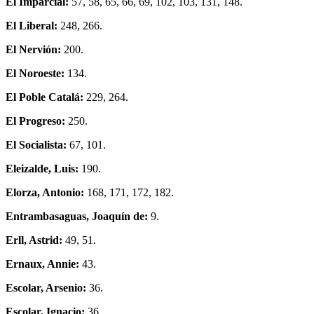
El Imparcial:
57, 58, 65, 66, 69, 102, 103, 131, 148.
El Liberal:
248, 266.
El Nervión:
200.
El Noroeste:
134.
El Poble Catalá:
229, 264.
El Progreso:
250.
El Socialista:
67, 101.
Eleizalde, Luis:
190.
Elorza, Antonio:
168, 171, 172, 182.
Entrambasaguas, Joaquín de:
9.
Erll, Astrid:
49, 51.
Ernaux, Annie:
43.
Escolar, Arsenio:
36.
Escolar, Ignacio:
36.